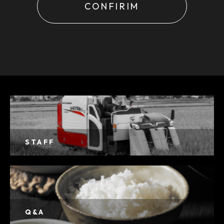
当社はユーザーが利用登録をするとき、氏
名・生年月日・住所・電話番号・メールア
ドレスなど個人を特定できる情報を取得さ
せていただきます。
お問い合わせフォームやコメントの送信時
には、氏名・電話番号・メールアドレスを
取得させていただきます。
【３．個人情報の利用目的】
STAFF
取得した閲覧・購買履歴等の情報を分析
し、ユーザー別に適した商品・サービスを
お知らせするために利用します。また、取
得した閲覧・購買履歴等の情報は、結果を
Q&A
スコア化した上で当該スコアを第三者へ提